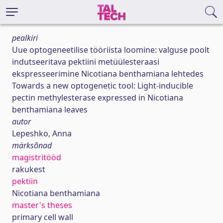
pealkiri
Uue optogeneetilise tööriista loomine: valguse poolt
indutseeritava pektiini metüülesteraasi
ekspresseerimine Nicotiana benthamiana lehtedes
Towards a new optogenetic tool: Light-inducible
pectin methylesterase expressed in Nicotiana
benthamiana leaves
autor
Lepeshko, Anna
märksõnad
magistritööd
rakukest
pektiin
Nicotiana benthamiana
master's theses
primary cell wall