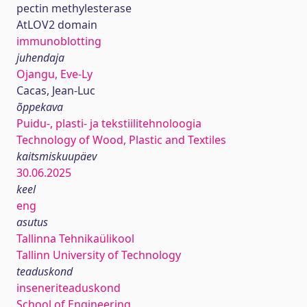
pectin methylesterase
AtLOV2 domain
immunoblotting
juhendaja
Ojangu, Eve-Ly
Cacas, Jean-Luc
õppekava
Puidu-, plasti- ja tekstiilitehnoloogia
Technology of Wood, Plastic and Textiles
kaitsmiskuupäev
30.06.2025
keel
eng
asutus
Tallinna Tehnikaülikool
Tallinn University of Technology
teaduskond
inseneriteaduskond
School of Engineering