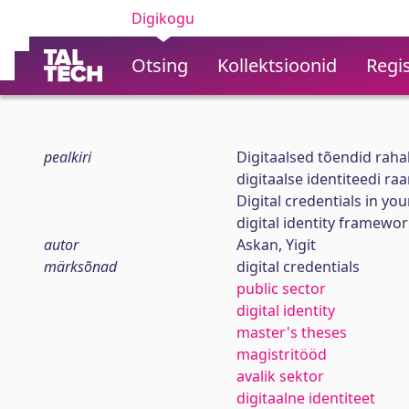
Digikogu
Otsing
Kollektsioonid
Regis
pealkiri
Digitaalsed tõendid rah
digitaalse identiteedi ra
Digital credentials in y
digital identity framewo
autor
Askan, Yigit
märksõnad
digital credentials
public sector
digital identity
master's theses
magistritööd
avalik sektor
digitaalne identiteet