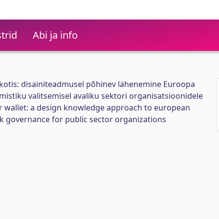
trid
Abi ja info
akotis: disainiteadmusel põhinev lähenemine Euroopa
amistiku valitsemisel avaliku sektori organisatsioonidele
our wallet: a design knowledge approach to european
rk governance for public sector organizations