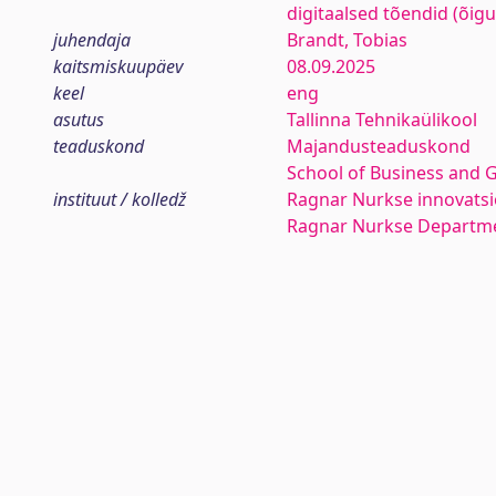
digitaalsed tõendid (õigu
juhendaja
Brandt, Tobias
kaitsmiskuupäev
08.09.2025
keel
eng
asutus
Tallinna Tehnikaülikool
teaduskond
Majandusteaduskond
School of Business and 
instituut / kolledž
Ragnar Nurkse innovatsio
Ragnar Nurkse Departme