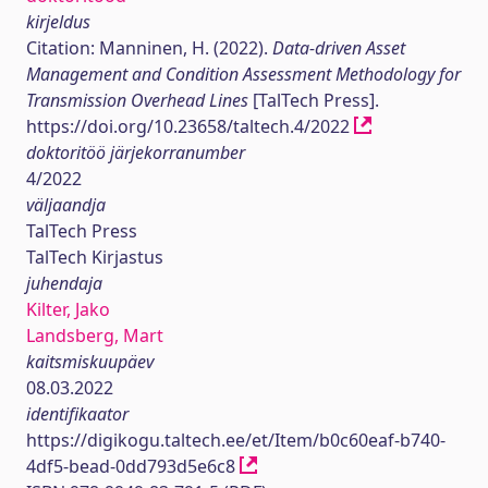
kirjeldus
Citation: Manninen, H. (2022).
Data-driven Asset
Management and Condition Assessment Methodology for
Transmission Overhead Lines
[TalTech Press].
https://doi.org/10.23658/taltech.4/2022
doktoritöö järjekorranumber
4/2022
väljaandja
TalTech Press
TalTech Kirjastus
juhendaja
Kilter, Jako
Landsberg, Mart
kaitsmiskuupäev
08.03.2022
identifikaator
https://digikogu.taltech.ee/et/Item/b0c60eaf-b740-
4df5-bead-0dd793d5e6c8