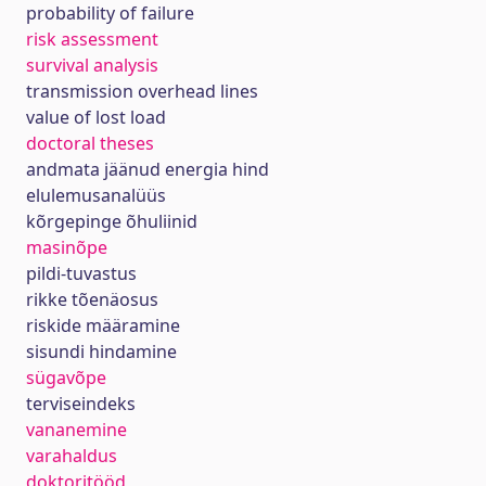
probability of failure
risk assessment
survival analysis
transmission overhead lines
value of lost load
doctoral theses
andmata jäänud energia hind
elulemusanalüüs
kõrgepinge õhuliinid
masinõpe
pildi-tuvastus
rikke tõenäosus
riskide määramine
sisundi hindamine
sügavõpe
terviseindeks
vananemine
varahaldus
doktoritööd