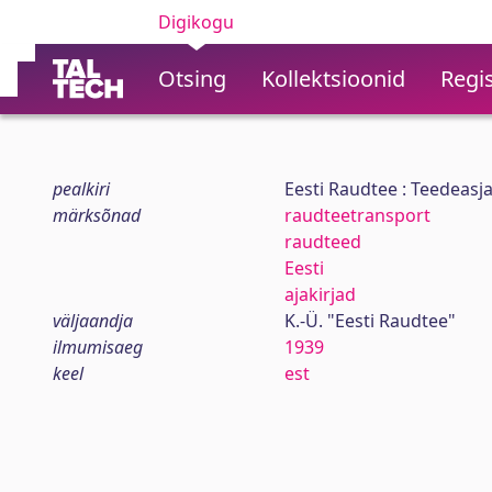
Digikogu
Otsing
Kollektsioonid
Regis
pealkiri
Eesti Raudtee : Teedeasja
märksõnad
raudteetransport
raudteed
Eesti
ajakirjad
väljaandja
K.-Ü. "Eesti Raudtee"
ilmumisaeg
1939
keel
est