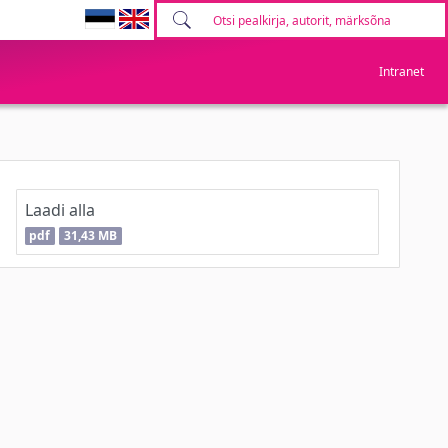
Intranet
Laadi alla
pdf
31,43 MB