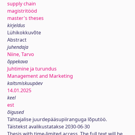
supply chain
magistritööd
master's theses
kirjeldus
Lühikokkuvõte
Abstract
juhendaja
Niine, Tarvo
õppekava
Juhtimine ja turundus
Management and Marketing
kaitsmiskuupäev
14.01.2025
keel
est
õigused
Tähtajalise juurdepääsupiiranguga lõputöö.
Täistekst avalikustatakse 2030-06-30
Thesis with time-limited access. The full text will be