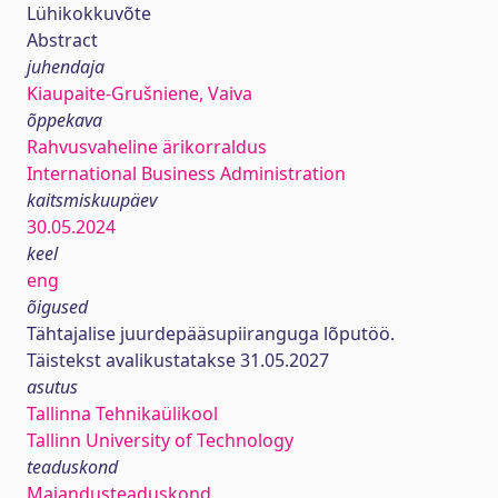
Lühikokkuvõte
Abstract
juhendaja
Kiaupaite-Grušniene, Vaiva
õppekava
Rahvusvaheline ärikorraldus
International Business Administration
kaitsmiskuupäev
30.05.2024
keel
eng
õigused
Tähtajalise juurdepääsupiiranguga lõputöö.
Täistekst avalikustatakse 31.05.2027
asutus
Tallinna Tehnikaülikool
Tallinn University of Technology
teaduskond
Majandusteaduskond