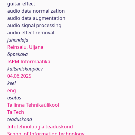
guitar effect
audio data normalization
audio data augmentation
audio signal processing
audio effect removal
juhendaja
Reinsalu, Uljana
õppekava
IAPM Informaatika
kaitsmiskuupäev
04.06.2025
keel
eng
asutus
Tallinna Tehnikaülikool
TalTech
teaduskond
Infotehnoloogia teaduskond
School of Information technology