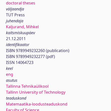
doctoral theses
väljaandja
TUT Press
juhendaja
Kaljurand, Mihkel
kaitsmiskuupäev
21.12.2011
identifikaator
ISBN 9789949232260 (publication)
ISBN 9789949232277 (pdf)
ISSN 14064723
keel
eng
asutus
Tallinna Tehnikaülikool
Tallinn University of Technology
teaduskond
Matemaatika-loodusteaduskond
Faculty of Science