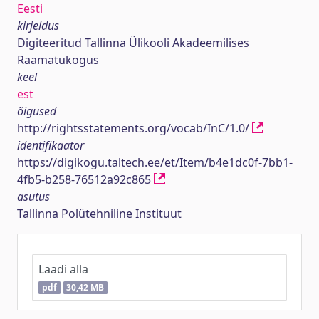
Eesti
kirjeldus
Digiteeritud Tallinna Ülikooli Akadeemilises
Raamatukogus
keel
est
õigused
http://rightsstatements.org/vocab/InC/1.0/
identifikaator
https://digikogu.taltech.ee/et/Item/b4e1dc0f-7bb1-
4fb5-b258-76512a92c865
asutus
Tallinna Polütehniline Instituut
Laadi alla
pdf
30,42 MB