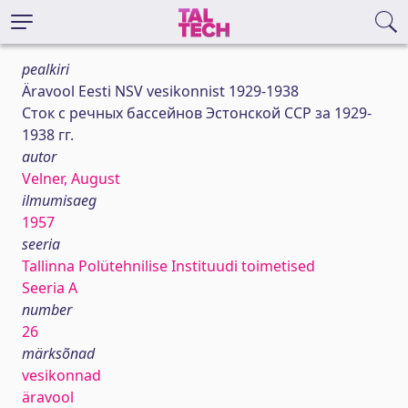
pealkiri
Äravool Eesti NSV vesikonnist 1929-1938
Сток с речных бассейнов Эстонской ССР за 1929-
1938 гг.
autor
Velner, August
ilmumisaeg
1957
seeria
Tallinna Polütehnilise Instituudi toimetised
Seeria A
number
26
märksõnad
vesikonnad
äravool