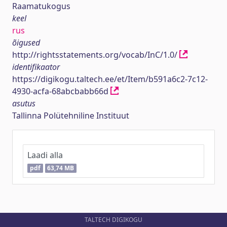
Raamatukogus
keel
rus
õigused
http://rightsstatements.org/vocab/InC/1.0/
identifikaator
https://digikogu.taltech.ee/et/Item/b591a6c2-7c12-
4930-acfa-68abcbabb66d
asutus
Tallinna Polütehniline Instituut
Laadi alla
pdf
63,74 MB
TALTECH DIGIKOGU