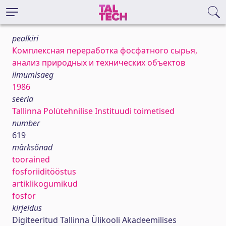
pealkiri
Комплексная переработка фосфатного сырья,
анализ природных и технических объектов
ilmumisaeg
1986
seeria
Tallinna Polütehnilise Instituudi toimetised
number
619
märksõnad
toorained
fosforiiditööstus
artiklikogumikud
fosfor
kirjeldus
Digiteeritud Tallinna Ülikooli Akadeemilises