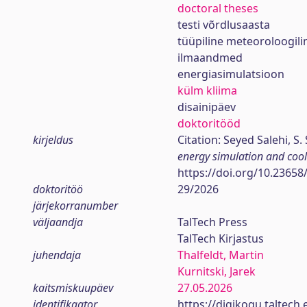
doctoral theses
testi võrdlusaasta
tüüpiline meteoroloogili
ilmaandmed
energiasimulatsioon
külm kliima
disainipäev
doktoritööd
kirjeldus
Citation: Seyed Salehi, S. 
energy simulation and cooli
https://doi.org/10.23658
doktoritöö
29/2026
järjekorranumber
väljaandja
TalTech Press
TalTech Kirjastus
juhendaja
Thalfeldt, Martin
Kurnitski, Jarek
kaitsmiskuupäev
27.05.2026
identifikaator
https://digikogu.taltec