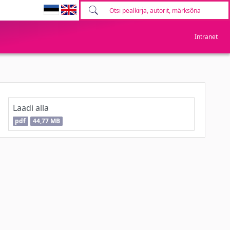
Intranet
Laadi alla
pdf
44,77 MB