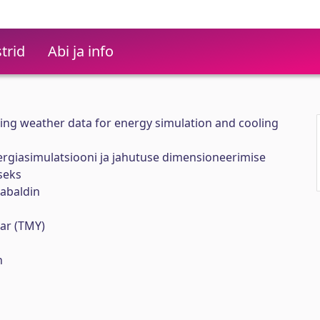
trid
Abi ja info
ng weather data for energy simulation and cooling
giasimulatsiooni ja jahutuse dimensioneerimise
seks
habaldin
ear (TMY)
n