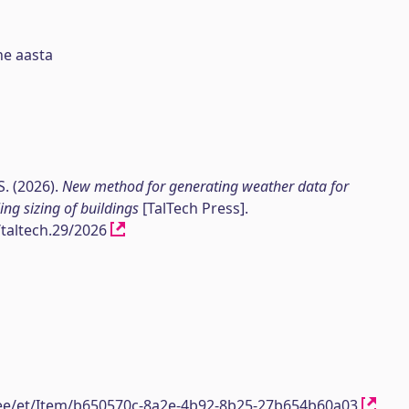
ne aasta
S. (2026).
New method for generating weather data for
ng sizing of buildings
[TalTech Press].
/taltech.29/2026
h.ee/et/Item/b650570c-8a2e-4b92-8b25-27b654b60a03