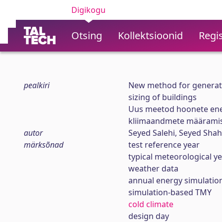
Digikogu
Otsing
Kollektsioonid
Regis
pealkiri
New method for generati
sizing of buildings
Uus meetod hoonete ener
kliimaandmete määrami
autor
Seyed Salehi, Seyed Sha
märksõnad
test reference year
typical meteorological y
weather data
annual energy simulatio
simulation-based TMY
cold climate
design day