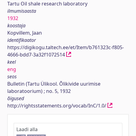
Tartu Oil shale research laboratory
ilmumisaasta
1932
koostaja
Kopvillem, Jaan
identifikaator
https://digikogu.taltech.ee/et/Item/b761323c-f805-
4666-bdd7-3a32f1072514
keel
eng
seos
Bulletin (Tartu Ülikool. Õlikivide uurimise
laboratoorium) ; no. 5, 1932
õigused
http://rightsstatements.org/vocab/InC/1.0/
Laadi alla