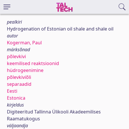
pealkiri
Hydrogenation of Estonian oil shale and shale oil
autor
Kogerman, Paul
märksõnad
põlevkivi
keemilised reaktsioonid
hüdrogeenimine
põlevkiviõli
separaadid
Eesti
Estonica
kirjeldus
Digiteeritud Tallinna Ülikooli Akadeemilises
Raamatukogus
väljaandja