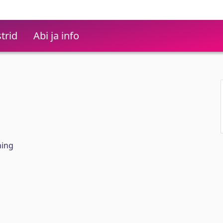
trid
Abi ja info
hing