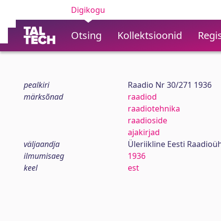
Digikogu
Otsing
Kollektsioonid
Regis
pealkiri
Raadio Nr 30/271 1936
märksõnad
raadiod
raadiotehnika
raadioside
ajakirjad
väljaandja
Üleriikline Eesti Raadioü
ilmumisaeg
1936
keel
est