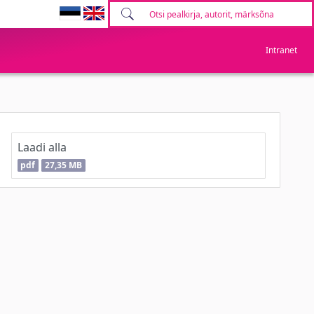
Intranet
Laadi alla
pdf
27,35 MB