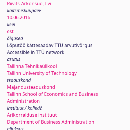
Riivits-Arkonsuo, Iivi
kaitsmiskuupäev
10.06.2016
keel
est
õigused
Lõputöö kättesaadav TTÜ arvutivõrgus
Accessible in TTÜ network
asutus
Tallinna Tehnikaülikool
Tallinn University of Technology
teaduskond
Majandusteaduskond
Tallinn School of Economics and Business
Administration
instituut / kolledž
Ärikorralduse instituut
Department of Business Administration
allüksus