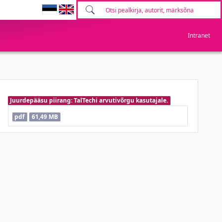
Intranet
Juurdepääsu piirang: TalTechi arvutivõrgu kasutajale.
pdf
61,49 MB