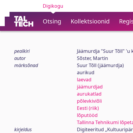
Digikogu
Otsing
Kollektsioonid
Regis
pealkiri
Jäämurdja "Suur Tõll" 'u k
autor
Sõster, Martin
märksõnad
Suur Tõll (jäämurdja)
aurikud
laevad
jäämurdjad
aurukatlad
põlevkiviõli
Eesti (riik)
lõputööd
Tallinna Tehnikumi lõpet
kirjeldus
Digiteeritud „Kultuuripä