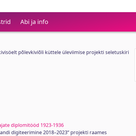
trid
Abi ja info
ivisöelt põlevkiviõli küttele üleviimise projekti seletuskiri
ajate diplomitööd 1923-1936
randi digiteerimine 2018–2023“ projekti raames