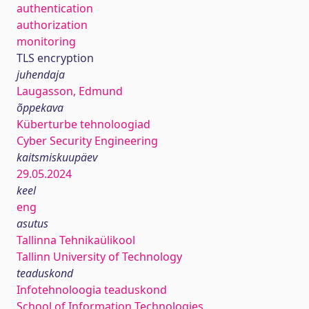
authentication
authorization
monitoring
TLS encryption
juhendaja
Laugasson, Edmund
õppekava
Küberturbe tehnoloogiad
Cyber Security Engineering
kaitsmiskuupäev
29.05.2024
keel
eng
asutus
Tallinna Tehnikaülikool
Tallinn University of Technology
teaduskond
Infotehnoloogia teaduskond
School of Information Technologies