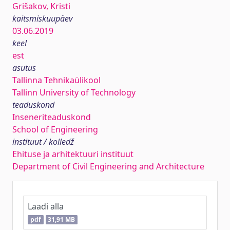
Grišakov, Kristi
kaitsmiskuupäev
03.06.2019
keel
est
asutus
Tallinna Tehnikaülikool
Tallinn University of Technology
teaduskond
Inseneriteaduskond
School of Engineering
instituut / kolledž
Ehituse ja arhitektuuri instituut
Department of Civil Engineering and Architecture
Laadi alla
pdf
31,91 MB