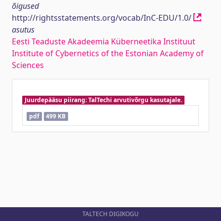
õigused
http://rightsstatements.org/vocab/InC-EDU/1.0/
asutus
Eesti Teaduste Akadeemia Küberneetika Instituut
Institute of Cybernetics of the Estonian Academy of
Sciences
Juurdepääsu piirang: TalTechi arvutivõrgu kasutajale.
pdf
499 KB
TALTECH DIGIKOGU