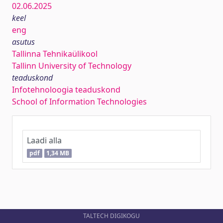
02.06.2025
keel
eng
asutus
Tallinna Tehnikaülikool
Tallinn University of Technology
teaduskond
Infotehnoloogia teaduskond
School of Information Technologies
Laadi alla
pdf
1,34 MB
TALTECH DIGIKOGU