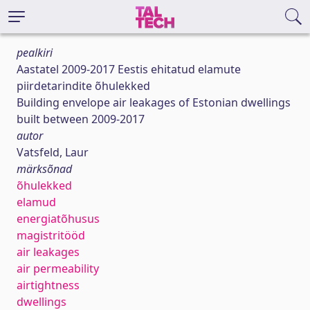
pealkiri
Aastatel 2009-2017 Eestis ehitatud elamute
piirdetarindite õhulekked
Building envelope air leakages of Estonian dwellings
built between 2009-2017
autor
Vatsfeld, Laur
märksõnad
õhulekked
elamud
energiatõhusus
magistritööd
air leakages
air permeability
airtightness
dwellings