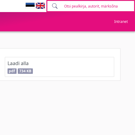
Intranet
Laadi alla
pdf
734 KB