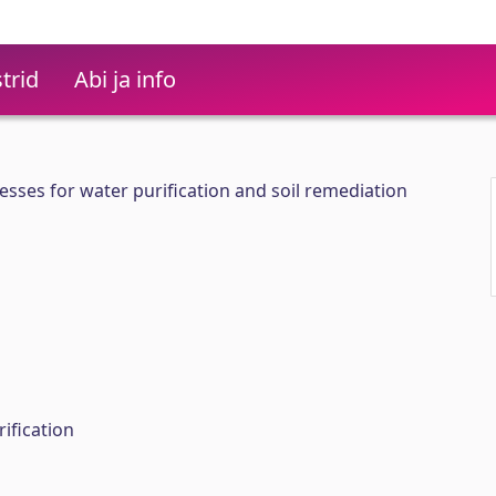
trid
Abi ja info
sses for water purification and soil remediation
ification