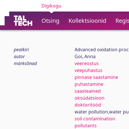
Digikogu
Otsing
Kollektsioonid
Regis
pealkiri
Advanced oxidation proce
autor
Goi, Anna
märksõnad
veereostus
veepuhastus
pinnase saastamine
puhastamine
saasteained
oksüdatsioon
doktoritööd
water pollution,water pur
soil contamination
pollutants