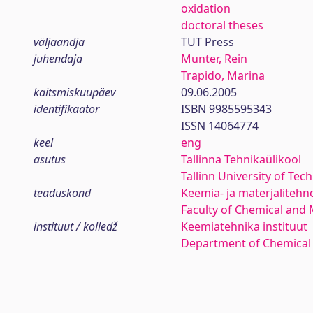
oxidation
doctoral theses
väljaandja
TUT Press
juhendaja
Munter, Rein
Trapido, Marina
kaitsmiskuupäev
09.06.2005
identifikaator
ISBN 9985595343
ISSN 14064774
keel
eng
asutus
Tallinna Tehnikaülikool
Tallinn University of Tec
teaduskond
Keemia- ja materjaliteh
Faculty of Chemical and 
instituut / kolledž
Keemiatehnika instituut
Department of Chemical