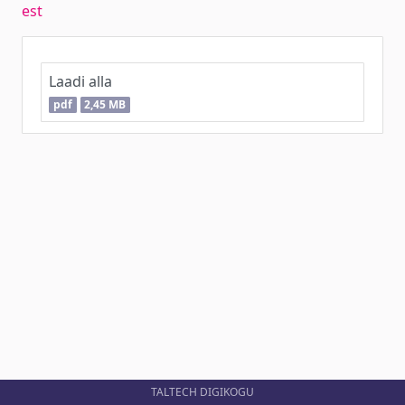
est
Laadi alla
pdf
2,45 MB
TALTECH DIGIKOGU