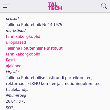
pealkiri
Tallinna Polütehnik Nr 14 1975
märksõnad
tehnikakõrgkoolid
üliõpilased
Tallinna Polütehniline Instituut
tehnikakõrgkoolid
Eesti
ajalehed
kirjeldus
Tallinna Polütehnilise Instituudi parteikomitee,
rektoraadi, ELKNÜ komitee ja ametiühingukomitee
häälekandja
ilmumisaeg
28.04.1975
keel