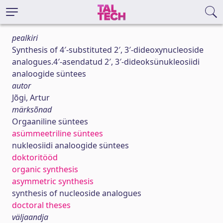
pealkiri
Synthesis of 4′-substituted 2′, 3′-dideoxynucleoside
analogues.4′-asendatud 2′, 3′-dideoksünukleosiidi
analoogide süntees
autor
Jõgi, Artur
märksõnad
Orgaaniline süntees
asümmeetriline süntees
nukleosiidi analoogide süntees
doktoritööd
organic synthesis
asymmetric synthesis
synthesis of nucleoside analogues
doctoral theses
väljaandja