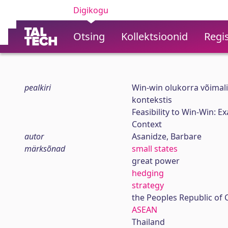
Digikogu
Otsing
Kollektsioonid
Regis
pealkiri
Win-win olukorra võimal
kontekstis
Feasibility to Win-Win: 
Context
autor
Asanidze, Barbare
märksõnad
small states
great power
hedging
strategy
the Peoples Republic of 
ASEAN
Thailand