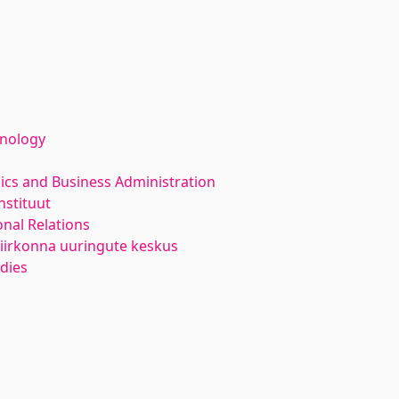
hnology
ics and Business Administration
nstituut
nal Relations
piirkonna uuringute keskus
udies