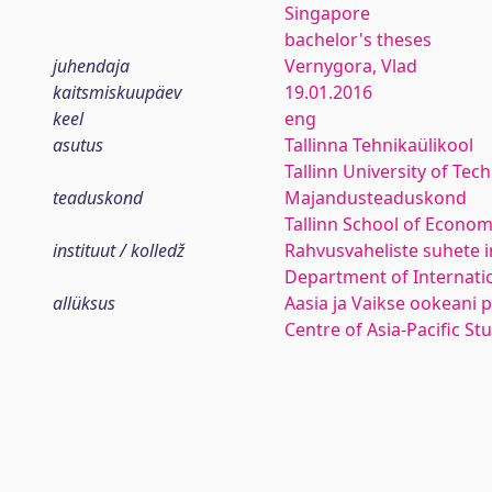
Singapore
bachelor's theses
juhendaja
Vernygora, Vlad
kaitsmiskuupäev
19.01.2016
keel
eng
asutus
Tallinna Tehnikaülikool
Tallinn University of Tec
teaduskond
Majandusteaduskond
Tallinn School of Econom
instituut / kolledž
Rahvusvaheliste suhete i
Department of Internatio
allüksus
Aasia ja Vaikse ookeani 
Centre of Asia-Pacific St