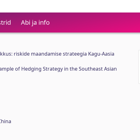
trid
Abi ja info
ikkus: riskide maandamise strateegia Kagu-Aasia
Example of Hedging Strategy in the Southeast Asian
China