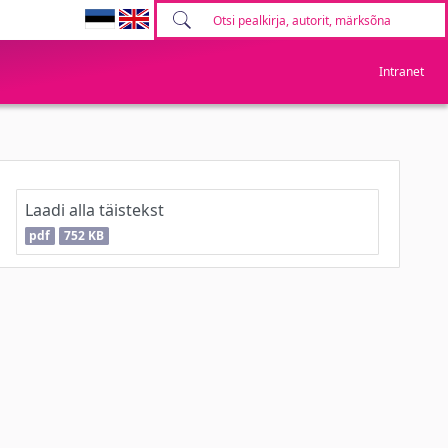
Intranet
Laadi alla täistekst
pdf
752 KB