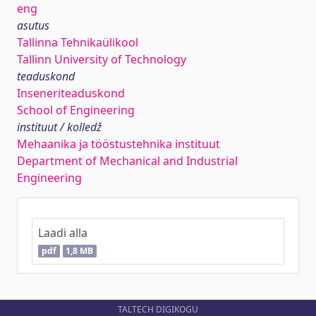
eng
asutus
Tallinna Tehnikaülikool
Tallinn University of Technology
teaduskond
Inseneriteaduskond
School of Engineering
instituut / kolledž
Mehaanika ja tööstustehnika instituut
Department of Mechanical and Industrial
Engineering
Laadi alla
pdf
1,8 MB
TALTECH DIGIKOGU