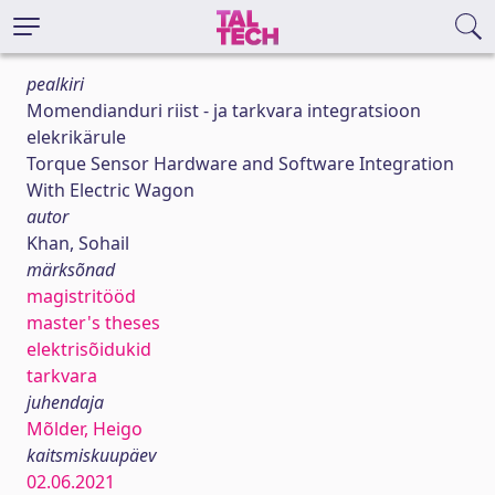
pealkiri
Momendianduri riist - ja tarkvara integratsioon
elekrikärule
Torque Sensor Hardware and Software Integration
With Electric Wagon
autor
Khan, Sohail
märksõnad
magistritööd
master's theses
elektrisõidukid
tarkvara
juhendaja
Mõlder, Heigo
kaitsmiskuupäev
02.06.2021