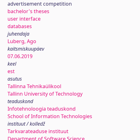
advertisement competition
bachelor's theses
user interface
databases
juhendaja
Luberg, Ago
kaitsmiskuupäev
07.06.2019
keel
est
asutus
Tallinna Tehnikaülikool
Tallinn University of Technology
teaduskond
Infotehnoloogia teaduskond
School of Information Technologies
instituut / kolledž
Tarkvarateaduse instituut
Department of Software Science