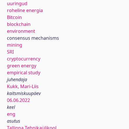
uuringud
roheline energia
Bitcoin
blockchain
environment
consensus mechanisms
mining
SRI
cryptocurrency
green energy
empirical study
juhendaja
Kukk, Mari-Liis
kaitsmiskuupäev
06.06.2022
keel
eng
asutus
Tallinna Tehnikaülikool