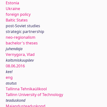
Estonia
Ukraine
foreign policy
Baltic States
post-Soviet studies
strategic partnership
neo-regionalism
bachelor's theses
juhendaja
Vernygora, Vlad
kaitsmiskuupäev
08.06.2016
keel
eng
asutus
Tallinna Tehnikaülikool
Tallinn University of Technology
teaduskond
Majandusteaduskond