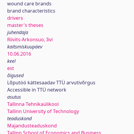
wound care brands
brand characteristics
drivers
master's theses
juhendaja
Riivits-Arkonsuo, Iivi
kaitsmiskuupäev
10.06.2016
keel
est
õigused
Lõputöö kättesaadav TTÜ arvutivõrgus
Accessible in TTÜ network
asutus
Tallinna Tehnikaülikool
Tallinn University of Technology
teaduskond
Majandusteaduskond
Tallinn School of Economics and Business