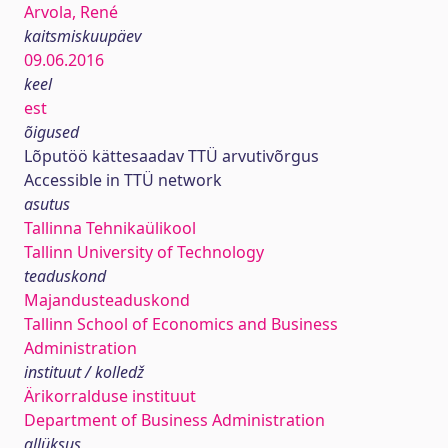
Arvola, René
kaitsmiskuupäev
09.06.2016
keel
est
õigused
Lõputöö kättesaadav TTÜ arvutivõrgus
Accessible in TTÜ network
asutus
Tallinna Tehnikaülikool
Tallinn University of Technology
teaduskond
Majandusteaduskond
Tallinn School of Economics and Business
Administration
instituut / kolledž
Ärikorralduse instituut
Department of Business Administration
allüksus