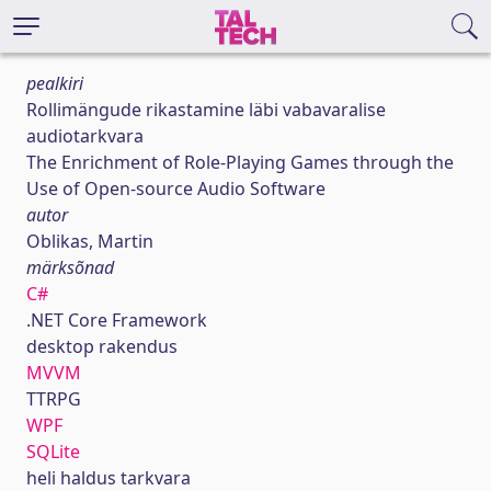
pealkiri
Rollimängude rikastamine läbi vabavaralise
audiotarkvara
The Enrichment of Role-Playing Games through the
Use of Open-source Audio Software
autor
Oblikas, Martin
märksõnad
C#
.NET Core Framework
desktop rakendus
MVVM
TTRPG
WPF
SQLite
heli haldus tarkvara