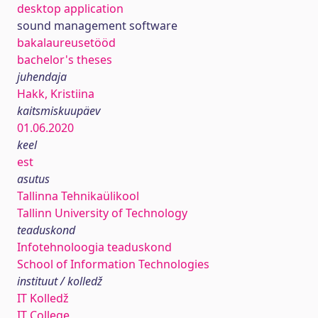
desktop application
sound management software
bakalaureusetööd
bachelor's theses
juhendaja
Hakk, Kristiina
kaitsmiskuupäev
01.06.2020
keel
est
asutus
Tallinna Tehnikaülikool
Tallinn University of Technology
teaduskond
Infotehnoloogia teaduskond
School of Information Technologies
instituut / kolledž
IT Kolledž
IT College