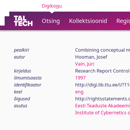
Digikogu
Otsing
Kollektsioonid
Regis
pealkiri
Combining conceptual mo
autor
Hooman, Josef
Vain, Jüri
kirjeldus
Research Report Control
ilmumisaasta
1997
identifikaator
http://digi.lib.ttu.ee/i/?
keel
eng
õigused
http://rightsstatements
asutus
Eesti Teaduste Akadeemi
Institute of Cybernetics