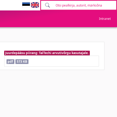
Intranet
Juurdepääsu piirang: TalTechi arvutivõrgu kasutajale.
pdf
573 KB