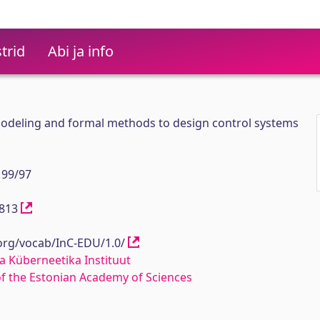
trid
Abi ja info
deling and formal methods to design control systems
 99/97
11813
.org/vocab/InC-EDU/1.0/
a Küberneetika Instituut
 of the Estonian Academy of Sciences