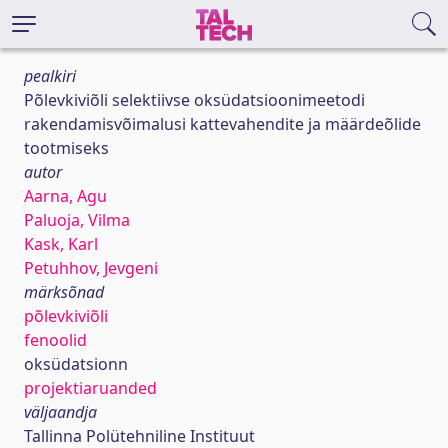
pealkiri
Põlevkiviõli selektiivse oksüdatsioonimeetodi
rakendamisvõimalusi kattevahendite ja määrdeõlide
tootmiseks
autor
Aarna, Agu
Paluoja, Vilma
Kask, Karl
Petuhhov, Jevgeni
märksõnad
põlevkiviõli
fenoolid
oksüdatsionn
projektiaruanded
väljaandja
Tallinna Polütehniline Instituut