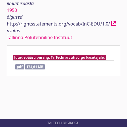
ilmumisaasta
1950
õigused
http://rightsstatements.org/vocab/InC-EDU/1.0/
asutus
Tallinna Polütehniline Instituut
Juurdepääsu piirang: TalTechi arvutivõrgu kasutajale.
pdf
174,61 MB
TALTECH DIGIKOGU