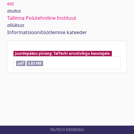
est
asutus
Tallinna Polütehniline Instituut
allüksus
Informatsioonitöötlemise kateeder
Juurdepääsu piirang: TalTechi arvutivõrgu kasutajale.
pdf
3,83 MB
TALTECH DIGIKOGU