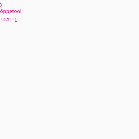
y
 õppetool
ineering