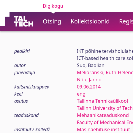
Digikogu
Otsing
Kollektsioonid
Regis
pealkiri
IKT põhine tervishoiulah
ICT-based health care so
autor
Suo, Baolian
juhendaja
Melioranski, Ruth-Helen
Nõu, Janno
kaitsmiskuupäev
09.06.2014
keel
eng
asutus
Tallinna Tehnikaülikool
Tallinn University of Tec
teaduskond
Mehaanikateaduskond
Faculty of Mechanical En
instituut / kolledž
Masinaehituse instituut