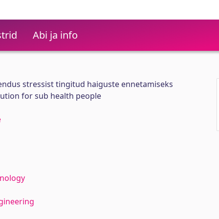
trid
Abi ja info
endus stressist tingitud haiguste ennetamiseks
lution for sub health people
e
hnology
gineering