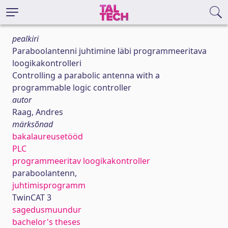
pealkiri
Paraboolantenni juhtimine läbi programmeeritava
loogikakontrolleri
Controlling a parabolic antenna with a
programmable logic controller
autor
Raag, Andres
märksõnad
bakalaureusetööd
PLC
programmeeritav loogikakontroller
paraboolantenn,
juhtimisprogramm
TwinCAT 3
sagedusmuundur
bachelor's theses