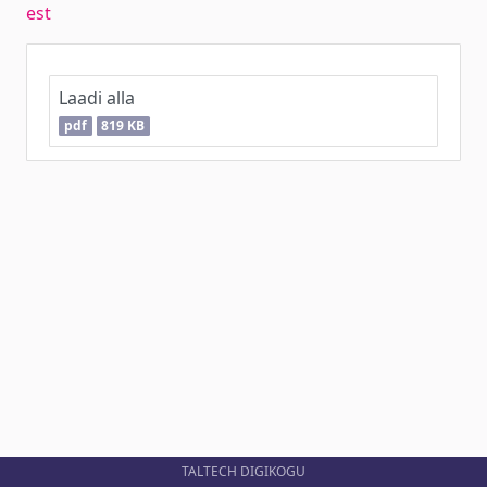
est
Laadi alla
pdf
819 KB
TALTECH DIGIKOGU