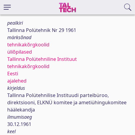
pealkiri
Tallinna Polütehnik Nr 29 1961
märksõnad
tehnikakõrgkoolid
üliõpilased
Tallinna Polütehniline Instituut
tehnikakõrgkoolid
Eesti
ajalehed
kirjeldus
Tallinna Polütehnilise Instituudi parteibüroo,
direktsiooni, ELKNÜ komitee ja ametiühingukomitee
häälekandja
ilmumisaeg
30.12.1961
keel