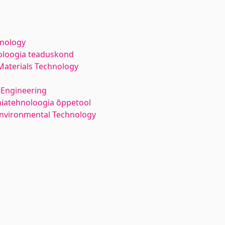
hnology
noloogia teaduskond
Materials Technology
 Engineering
iatehnoloogia õppetool
Environmental Technology