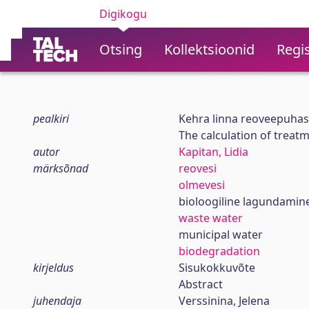
Digikogu
Otsing
Kollektsioonid
Regis
pealkiri
Kehra linna reoveepuha
The calculation of treat
autor
Kapitan, Lidia
märksõnad
reovesi
olmevesi
bioloogiline lagundamin
waste water
municipal water
biodegradation
kirjeldus
Sisukokkuvõte
Abstract
juhendaja
Verssinina, Jelena