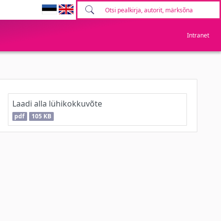
Intranet
Laadi alla lühikokkuvõte
pdf
105 KB