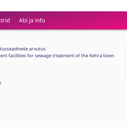
trid
Abi ja info
stusseadmete arvutus
ment facilities for sewage treatment of the Kehra town
e