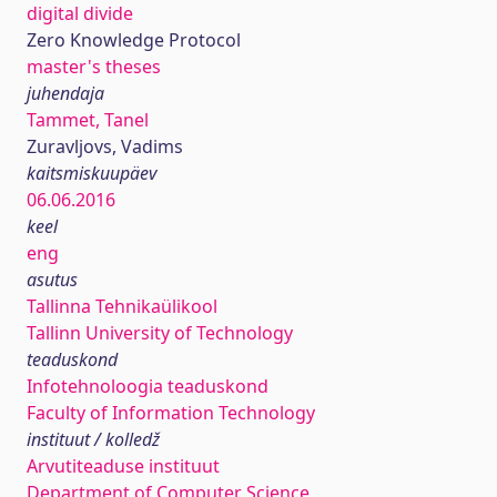
digital divide
Zero Knowledge Protocol
master's theses
juhendaja
Tammet, Tanel
Zuravljovs, Vadims
kaitsmiskuupäev
06.06.2016
keel
eng
asutus
Tallinna Tehnikaülikool
Tallinn University of Technology
teaduskond
Infotehnoloogia teaduskond
Faculty of Information Technology
instituut / kolledž
Arvutiteaduse instituut
Department of Computer Science