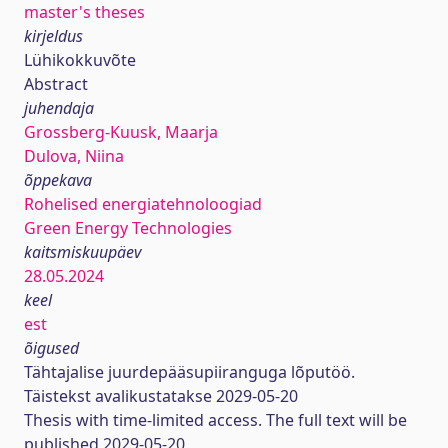
master's theses
kirjeldus
Lühikokkuvõte
Abstract
juhendaja
Grossberg-Kuusk, Maarja
Dulova, Niina
õppekava
Rohelised energiatehnoloogiad
Green Energy Technologies
kaitsmiskuupäev
28.05.2024
keel
est
õigused
Tähtajalise juurdepääsupiiranguga lõputöö.
Täistekst avalikustatakse 2029-05-20
Thesis with time-limited access. The full text will be
published 2029-05-20