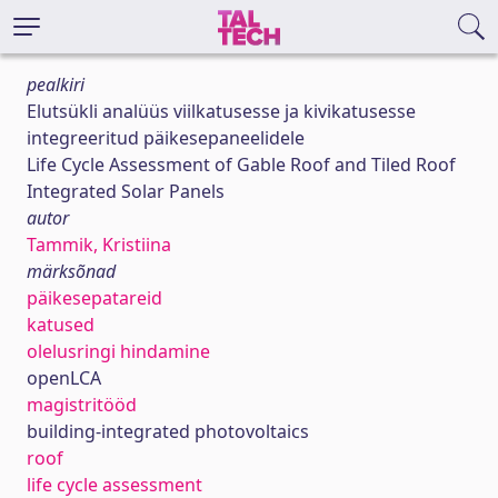
pealkiri
Elutsükli analüüs viilkatusesse ja kivikatusesse
integreeritud päikesepaneelidele
Life Cycle Assessment of Gable Roof and Tiled Roof
Integrated Solar Panels
autor
Tammik, Kristiina
märksõnad
päikesepatareid
katused
olelusringi hindamine
openLCA
magistritööd
building-integrated photovoltaics
roof
life cycle assessment