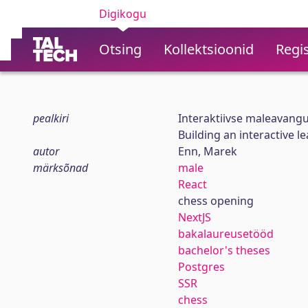
Digikogu
Otsing
Kollektsioonid
Regis
pealkiri
Interaktiivse maleavang
Building an interactive l
autor
Enn, Marek
märksõnad
male
React
chess opening
NextJS
bakalaureusetööd
bachelor's theses
Postgres
SSR
chess