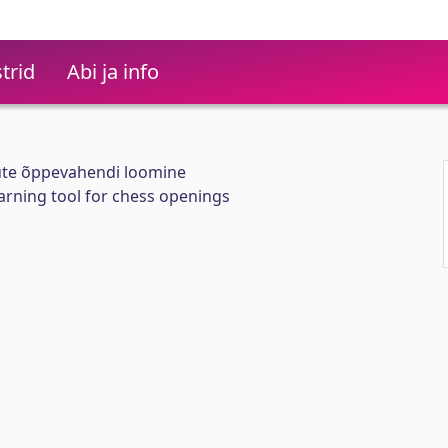
trid
Abi ja info
ute õppevahendi loomine
earning tool for chess openings