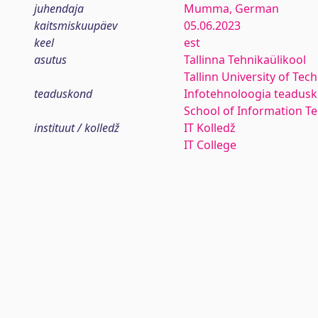
juhendaja
Mumma, German
kaitsmiskuupäev
05.06.2023
keel
est
asutus
Tallinna Tehnikaülikool
Tallinn University of Tec
teaduskond
Infotehnoloogia teadus
School of Information T
instituut / kolledž
IT Kolledž
IT College