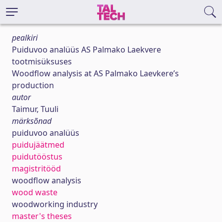
pealkiri
Puiduvoo analüüs AS Palmako Laekvere
tootmisüksuses
Woodflow analysis at AS Palmako Laevkere’s
production
autor
Taimur, Tuuli
märksõnad
puiduvoo analüüs
puidujäätmed
puidutööstus
magistritööd
woodflow analysis
wood waste
woodworking industry
master's theses