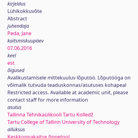
kirjeldus
Lühikokkuvõte
Abstract
juhendaja
Peda, Jane
kaitsmiskuupäev
07.06.2016
keel
est
õigused
Avalikustamisele mittekuuluv lõputöö. Lõputööga on
võimalik tutvuda teaduskonnas/asutuses kohapeal
Restricted access. Available at academic unit, please
contact staff for more information
asutus
Tallinna Tehnikaülikooli Tartu Kolledž
Tartu College of Tallinn University of Technology
allüksus
Keskkonnakaitse õppetool