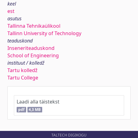
keel
est
asutus
Tallinna Tehnikaülikool
Tallinn University of Technology
teaduskond
Inseneriteaduskond
School of Engineering
instituut / kolledž
Tartu kolledž
Tartu College
Laadi alla täistekst
pdf
4,3 MB
TALTECH DIGIKOGU