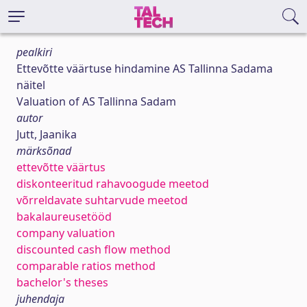
pealkiri
Ettevõtte väärtuse hindamine AS Tallinna Sadama
näitel
Valuation of AS Tallinna Sadam
autor
Jutt, Jaanika
märksõnad
ettevõtte väärtus
diskonteeritud rahavoogude meetod
võrreldavate suhtarvude meetod
bakalaureusetööd
company valuation
discounted cash flow method
comparable ratios method
bachelor's theses
juhendaja