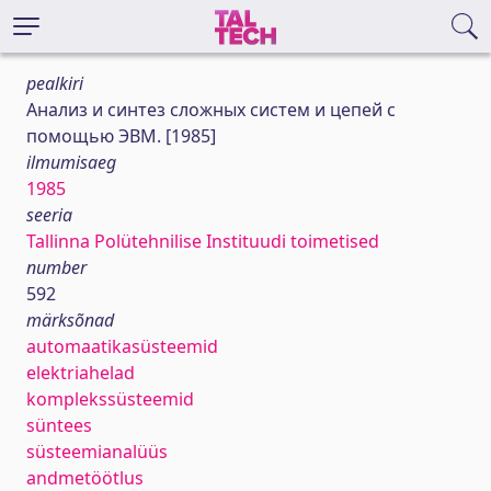
pealkiri
Анализ и синтез сложных систем и цепей с
помощью ЭВМ. [1985]
ilmumisaeg
1985
seeria
Tallinna Polütehnilise Instituudi toimetised
number
592
märksõnad
automaatikasüsteemid
elektriahelad
komplekssüsteemid
süntees
süsteemianalüüs
andmetöötlus