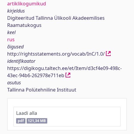
artiklikogumikud
kirjeldus
Digiteeritud Tallinna Ülikooli Akadeemilises
Raamatukogus
keel
rus
õigused
http://rightsstatements.org/vocab/InC/1.0/
identifikaator
https://digikogu.taltech.ee/et/Item/d3cf4e09-498c-
43ec-94b6-262978e711eb
asutus
Tallinna Polütehniline Instituut
Laadi alla
pdf
121,34 MB