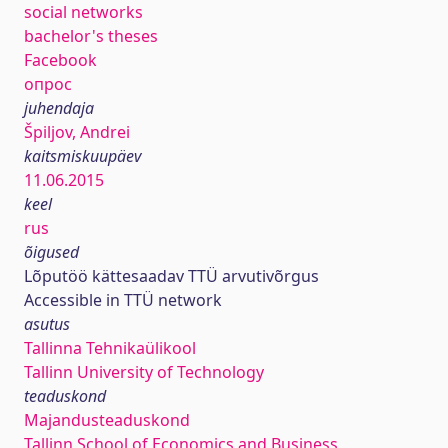
social networks
bachelor's theses
Facebook
опрос
juhendaja
Špiljov, Andrei
kaitsmiskuupäev
11.06.2015
keel
rus
õigused
Lõputöö kättesaadav TTÜ arvutivõrgus
Accessible in TTÜ network
asutus
Tallinna Tehnikaülikool
Tallinn University of Technology
teaduskond
Majandusteaduskond
Tallinn School of Economics and Business