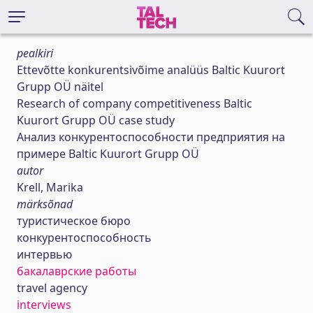
pealkiri
Ettevõtte konkurentsivõime analüüs Baltic Kuurort
Grupp OÜ näitel
Research of company competitiveness Baltic
Kuurort Grupp OÜ case study
Анализ конкурентоспособности предприятия на
примере Baltic Kuurort Grupp OÜ
autor
Krell, Marika
märksõnad
туристическоe бюро
конкурентоспособность
интервью
бакалаврские работы
travel agency
interviews