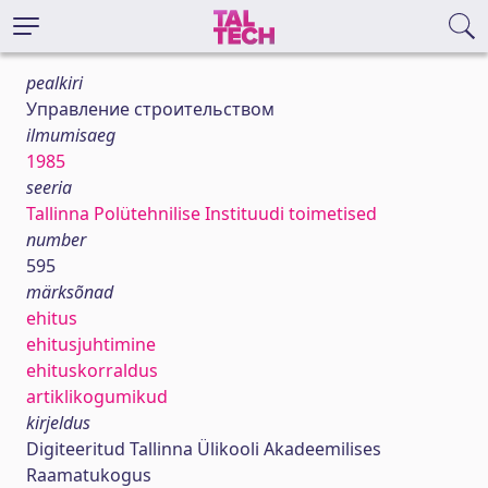
pealkiri
Управление строительством
ilmumisaeg
1985
seeria
Tallinna Polütehnilise Instituudi toimetised
number
595
märksõnad
ehitus
ehitusjuhtimine
ehituskorraldus
artiklikogumikud
kirjeldus
Digiteeritud Tallinna Ülikooli Akadeemilises
Raamatukogus