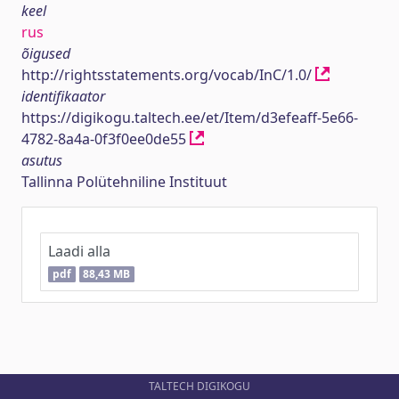
keel
rus
õigused
http://rightsstatements.org/vocab/InC/1.0/
identifikaator
https://digikogu.taltech.ee/et/Item/d3efeaff-5e66-
4782-8a4a-0f3f0ee0de55
asutus
Tallinna Polütehniline Instituut
Laadi alla
pdf
88,43 MB
TALTECH DIGIKOGU