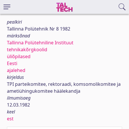
pealkiri
Tallinna Polütehnik Nr 8 1982
märksõnad
Tallinna Polütehniline Instituut
tehnikakõrgkoolid
üliõpilased
Eesti
ajalehed
kirjeldus
TPI parteikomitee, rektoraadi, komsomolikomitee ja
ametiühingukomitee häälekandja
ilmumisaeg
12.03.1982
keel
est