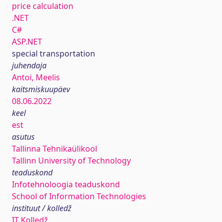
price calculation
.NET
C#
ASP.NET
special transportation
juhendaja
Antoi, Meelis
kaitsmiskuupäev
08.06.2022
keel
est
asutus
Tallinna Tehnikaülikool
Tallinn University of Technology
teaduskond
Infotehnoloogia teaduskond
School of Information Technologies
instituut / kolledž
IT Kolledž